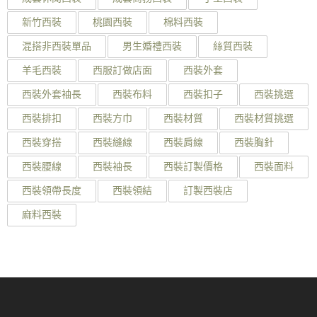
新竹西裝
桃園西裝
棉料西裝
混搭非西裝單品
男生婚禮西裝
絲質西裝
羊毛西裝
西服訂做店面
西裝外套
西裝外套袖長
西裝布料
西裝扣子
西裝挑選
西裝排扣
西裝方巾
西裝材質
西裝材質挑選
西裝穿搭
西裝縫線
西裝肩線
西裝胸針
西裝腰線
西裝袖長
西裝訂製價格
西裝面料
西裝領帶長度
西裝領結
訂製西裝店
麻料西裝