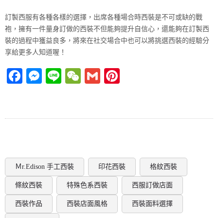
訂製西服有各種各樣的選擇，出席各種場合時西裝是不可或缺的戰
袍，擁有一件量身訂做的西裝不但能夠提升自信心，還能夠在訂製西
裝的過程中獲益良多，將來在社交場合中也可以將挑選西裝的經驗分
享給更多人知道喔！
Facebook
Messenger
Line
WeChat
Gmail
Pinterest
Ｍr.Edison 手工西裝
印花西裝
格紋西裝
條紋西裝
特殊色系西裝
西服訂做店面
西裝作品
西裝店面風格
西裝面料選擇