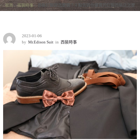
首頁
»
西裝時事
»
西裝訂製該怎麼選？ 4 點告訴你優質的訂製西裝店怎麼
挑！
2023-01-06
by
Mr.Edison Suit
in
西裝時事