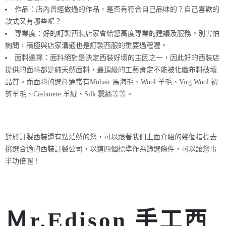
作品：店內曾經做過的作品，是否有符合自己品味的？自己喜歡的
款式又有哪些呢？
專業度：好的訂製西裝店家會給您高度專業的建議及服務。別害怕
詢問，積極與店家溝通也是訂製西服的重要過程喔。
面料選擇：面料絕對是決定西裝好壞的主因之一，因此好的西裝店
提供的面料都是純天然面料，最頂級的工藝肯定不能被化纖布料破壞
品質。而面料的選擇通常有
Mohair 馬海
毛、
Wool 羊毛、Virg.Wool 初
剪羊毛、Cashmere 羊絨、Silk 蠶絲等等。
對於訂製西裝還有點茫然的您，可以跟著我們上面介紹的幾個指標去
挑選合適的西裝訂製公司，以這四個標準作為篩選條件，可以讓您事
半功倍喔！
Ｍr.Edison 手工西