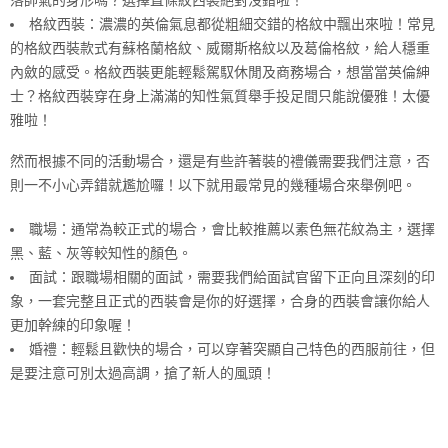
落帥氣的身形嗎？選擇直條紋西裝絕對沒錯啦！
格紋西裝：濃濃的英倫氣息都從粗細交錯的格紋中飄出來啦！常見
的格紋西裝款式有蘇格蘭格紋、威爾斯格紋以及葛倫格紋，給人穩重
內斂的感受。格紋西裝更能輕鬆駕馭休閒及商務場合，想當當英倫紳
士？格紋西裝穿在身上滿滿的知性氣質舉手投足間只能說優雅！太優
雅啦！
然而根據不同的活動場合，還是有些許著裝的禮儀需要我們注意，否
則一不小心弄錯就尷尬囉！以下就用最常見的幾種場合來舉例吧。
職場：通常為較正式的場合，會比較推薦以素色無花紋為主，選擇
黑、藍、灰等較知性的顏色。
面試：跟職場相關的面試，需要我們給面試官留下正向且深刻的印
象，一套完整且正式的西裝會是你的好選擇，合身的西裝會讓你給人
更加幹練的印象喔！
婚禮：輕鬆且歡快的場合，可以穿著突顯自己特色的西服前往，但
是要注意可別太過高調，搶了新人的風頭！