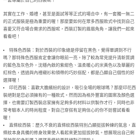
一套專屬於自己的西裝呢？
其實在工作、婚禮，甚至是面試等等正式的場合中，有一套獨一無二
的正式服裝是極為重要的喔！那麼要如何在眾多西服款式中找到自己
喜愛又符合場合需求的西服呢，西裝訂製的眉眉角角，讓我們一起來
看看吧！
特殊色西裝：對於西裝的印象總是停留在黑色，覺得單調到不行
嗎？那特殊色西服肯定會讓你眼前一亮。除了較為常見提升清新質調
的藍色及灰色外，沈穩內斂的紫
紺
色、溫柔暖心的米黃色以及華麗的
紅棕色，透過與內裡襯衫和領帶的巧妙搭配，都是凸顯自己個性的好
選擇喔！
印花西裝：喜歡大膽繽紛的設計，吸引全場的眼球嗎？那麼印花西
裝絕對是您必須擁有的一種款式。然而因為格外豐富的圖案及顏色選
擇，也需要訂製西裝店家擁有足夠多的材料以供製作才行，同時也非
常考驗本人的時尚程度，對自己穿搭有足夠信心的你不妨嘗試看看
喔！
直條紋西裝：歷久不衰的直條紋西裝特別凸顯挺拔幹練的氣息，直
條紋本身具備的修身效果使人看起來更加挺拔帥氣。想展現出自己俐