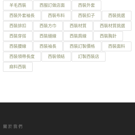
羊毛西裝
西服訂做店面
西裝外套
西裝外套袖長
西裝布料
西裝扣子
西裝挑選
西裝排扣
西裝方巾
西裝材質
西裝材質挑選
西裝穿搭
西裝縫線
西裝肩線
西裝胸針
西裝腰線
西裝袖長
西裝訂製價格
西裝面料
西裝領帶長度
西裝領結
訂製西裝店
麻料西裝
關於我們